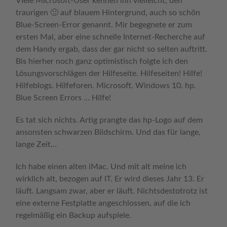
Viele Microsoft-User kennen ihn vielleicht, den
traurigen 🙁 auf blauem Hintergrund, auch so schön
Blue-Screen-Error genannt. Mir begegnete er zum
ersten Mal, aber eine schnelle Internet-Recherche auf
dem Handy ergab, dass der gar nicht so selten auftritt.
Bis hierher noch ganz optimistisch folgte ich den
Lösungsvorschlägen der Hilfeseite. Hilfeseiten! Hilfe!
Hilfeblogs. Hilfeforen. Microsoft. Windows 10. hp.
Blue Screen Errors … Hilfe!
Es tat sich nichts. Artig prangte das hp-Logo auf dem
ansonsten schwarzen Bildschirm. Und das für lange,
lange Zeit…
Ich habe einen alten iMac. Und mit alt meine ich
wirklich alt, bezogen auf IT. Er wird dieses Jahr 13. Er
läuft. Langsam zwar, aber er läuft. Nichtsdestotrotz ist
eine externe Festplatte angeschlossen, auf die ich
regelmäßig ein Backup aufspiele.